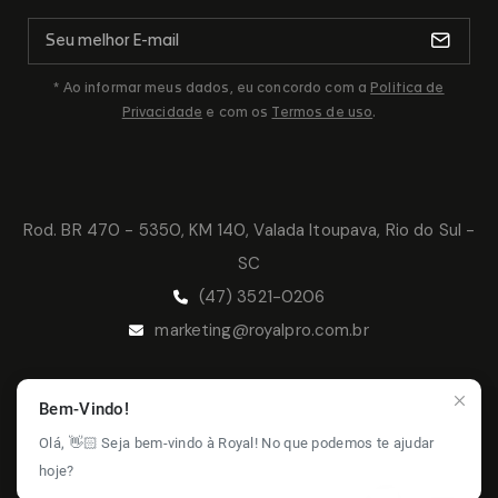
* Ao informar meus dados, eu concordo com a
Politica de
Privacidade
e com os
Termos de uso
.
Rod. BR 470 - 5350, KM 140, Valada Itoupava, Rio do Sul -
SC
(47) 3521-0206
marketing@royalpro.com.br
Bem-Vindo!
© 2026 Royal Pro - Todos os direitos
Olá, 👋🏻 Seja bem-vindo à Royal! No que podemos te ajudar
reservados.
Política de Privacidade -
Termos de Uso -
hoje?
Política de Garantia
- Solicitação de Garantia