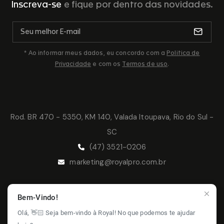
Inscreva-se
e fique por dentro das novidades.
* Ao informar meus dados, eu concordo com a
Politica de
Privacidade
e com os
Termos de uso
.
Rod. BR 470 - 5350, KM 140, Valada Itoupava, Rio do Sul -
SC
(47) 3521-0206
marketing@royalpro.com.br
Bem-Vindo!
© 2026 Royal Pro - Todos os direitos
Olá, 👋🏻 Seja bem-vindo à Royal! No que podemos te ajudar
reservados.
Política de Privacidade -
Termos de Uso -