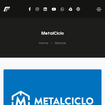
MetalCiclo
Home
Marcas