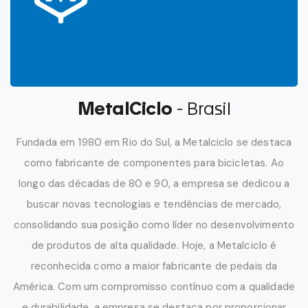
MetalCiclo
- Brasil
Fundada em 1980 em Rio do Sul, a Metalciclo se destaca
como fabricante de componentes para bicicletas. Ao
longo das décadas de 80 e 90, a empresa se dedicou a
buscar novas tecnologias e tendências de mercado,
consolidando sua posição como líder no desenvolvimento
de produtos de alta qualidade. Hoje, a Metalciclo é
reconhecida como a maior fabricante de pedais da
América. Com um compromisso contínuo com a qualidade
e durabilidade, a empresa se destaca por proporcionar